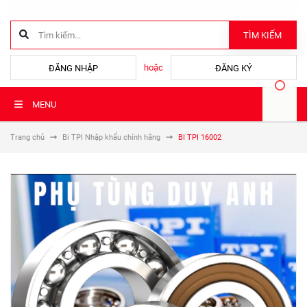
TÌM KIẾM
hoặc
ĐĂNG NHẬP
ĐĂNG KÝ
MENU
Trang chủ
Bi TPI Nhập khẩu chính hãng
BI TPI 16002