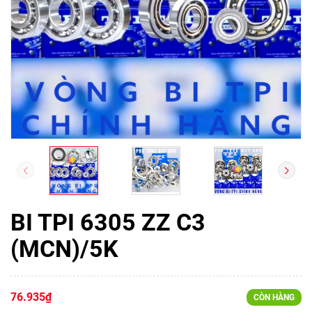
BI TPI 6305 ZZ C3
(MCN)/5K
76.935₫
CÒN HÀNG