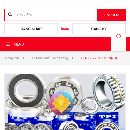
TÌM KIẾM
hoặc
ĐĂNG NHẬP
ĐĂNG KÝ
MENU
Trang chủ
Bi TPI Nhập khẩu chính hãng
BI TPI 6305 ZZ C3 (MCN)/5K