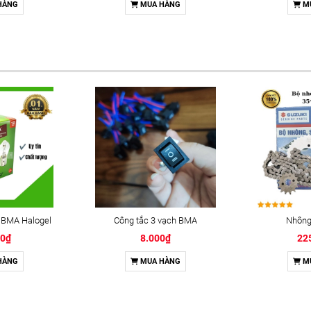
HÀNG
MUA HÀNG
M
 BMA Halogel
Công tắc 3 vạch BMA
Nhông 
00₫
8.000₫
22
HÀNG
MUA HÀNG
M