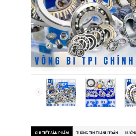
CHI TIẾT SẢN PHẨM
THÔNG TIN THANH TOÁN
HƯỚNG