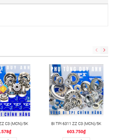
 ZZ C3 (MCN)/5K
BI TPI 6311 ZZ C3 (MCN)/5K
BI TPI 6
.578₫
603.750₫