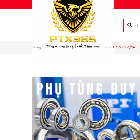
Chào mừng bạn đến với Phụ tùng Duy Anh!
Trang chủ
Bi TPI Nhập khẩu chính hãng
BI TPI 6902 Z/2A