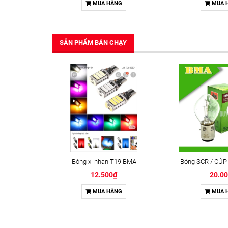
MUA HÀNG
MUA 
SẢN PHẨM BÁN CHẠY
Bóng xi nhan T19 BMA
Bóng SCR / CÚP
12.500₫
20.0
MUA HÀNG
MUA 