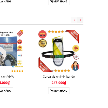
UA HÀNG
MUA HÀNG
xích VIVA
Curoa vision K44 bando
Keo kh
5.000₫
247.000₫
UA HÀNG
MUA HÀNG