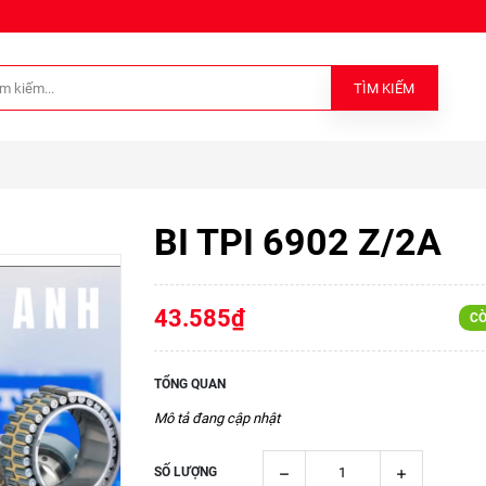
TÌM KIẾM
BI TPI 6902 Z/2A
43.585₫
CÒ
TỔNG QUAN
Mô tả đang cập nhật
SỐ LƯỢNG