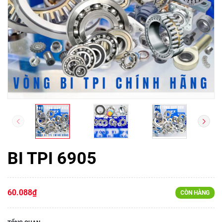
BI TPI 6905
60.088₫
CÒN HÀNG