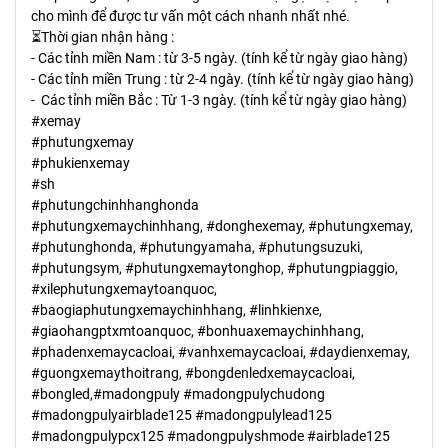
cho mình để được tư vấn một cách nhanh nhất nhé.
⏳Thời gian nhận hàng :
- Các tỉnh miền Nam : từ 3-5 ngày. (tính kể từ ngày giao hàng)
- Các tỉnh miền Trung : từ 2-4 ngày. (tính kể từ ngày giao hàng)
- Các tỉnh miền Bắc : Từ 1-3 ngày. (tính kể từ ngày giao hàng)
#xemay
#phutungxemay
#phukienxemay
#sh
#phutungchinhhanghonda
#phutungxemaychinhhang, #donghexemay, #phutungxemay,
#phutunghonda, #phutungyamaha, #phutungsuzuki,
#phutungsym, #phutungxemaytonghop, #phutungpiaggio,
#xilephutungxemaytoanquoc,
#baogiaphutungxemaychinhhang, #linhkienxe,
#giaohangptxmtoanquoc, #bonhuaxemaychinhhang,
#phadenxemaycacloai, #vanhxemaycacloai, #daydienxemay,
#guongxemaythoitrang, #bongdenledxemaycacloai,
#bongled,#madongpuly #madongpulychudong
#madongpulyairblade125 #madongpulylead125
#madongpulypcx125 #madongpulyshmode #airblade125