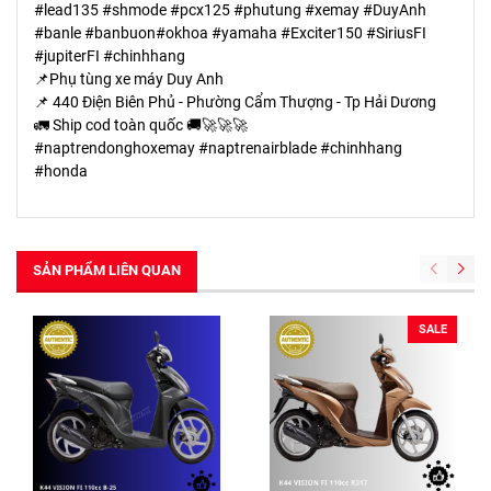
#lead135 #shmode #pcx125 #phutung #xemay #DuyAnh
#banle #banbuon#okhoa #yamaha #Exciter150 #SiriusFI
#jupiterFI #chinhhang
📌Phụ tùng xe máy Duy Anh
📌 440 Điện Biên Phủ - Phường Cẩm Thượng - Tp Hải Dương
🚛 Ship cod toàn quốc 🚚🚀🚀🚀
#naptrendonghoxemay #naptrenairblade #chinhhang
#honda
SẢN PHẨM LIÊN QUAN
SALE