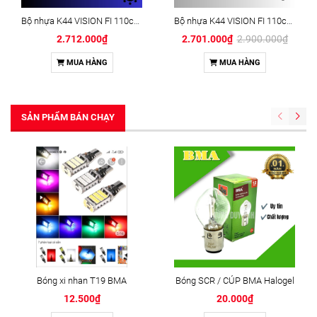
Bộ nhựa K44 VISION FI 110cc B-25 đen sần
Bộ nhựa K44 VISION FI 110cc R317 Vàng đồng (21PC)
2.712.000₫
2.701.000₫
2.900.000₫
MUA HÀNG
MUA HÀNG
SẢN PHẨM BÁN CHẠY
Bóng xi nhan T19 BMA
Bóng SCR / CÚP BMA Halogel
12.500₫
20.000₫