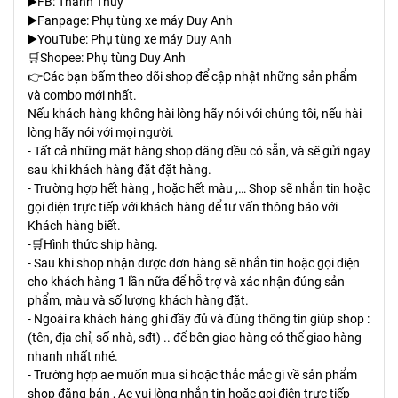
▶️FB: Thanh Thủy
▶️Fanpage: Phụ tùng xe máy Duy Anh
▶️YouTube: Phụ tùng xe máy Duy Anh
🛒Shopee: Phụ tùng Duy Anh
👉Các bạn bấm theo dõi shop để cập nhật những sản phẩm
và combo mới nhất.
Nếu khách hàng không hài lòng hãy nói với chúng tôi, nếu hài
lòng hãy nói với mọi người.
- Tất cả những mặt hàng shop đăng đều có sẵn, và sẽ gửi ngay
sau khi khách hàng đặt đặt hàng.
- Trường hợp hết hàng , hoặc hết màu ,… Shop sẽ nhắn tin hoặc
gọi điện trực tiếp với khách hàng để tư vấn thông báo với
Khách hàng biết.
-🛒Hình thức ship hàng.
- Sau khi shop nhận được đơn hàng sẽ nhắn tin hoặc gọi điện
cho khách hàng 1 lần nữa để hỗ trợ và xác nhận đúng sản
phẩm, màu và số lượng khách hàng đặt.
- Ngoài ra khách hàng ghi đầy đủ và đúng thông tin giúp shop :
(tên, địa chỉ, số nhà, sđt) .. để bên giao hàng có thể giao hàng
nhanh nhất nhé.
- Trường hợp ae muốn mua sỉ hoặc thắc mắc gì về sản phẩm
shop đăng bán , Ae vui lòng nhắn tin hoặc gọi điện trực tiếp