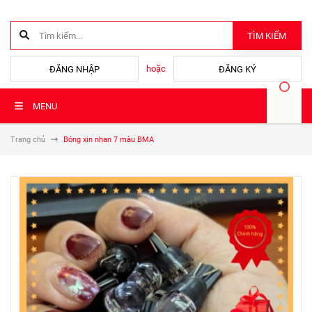
TÌM KIẾM
hoặc
ĐĂNG NHẬP
ĐĂNG KÝ
MENU
Trang chủ
Bóng xin nhan 7 màu BMA