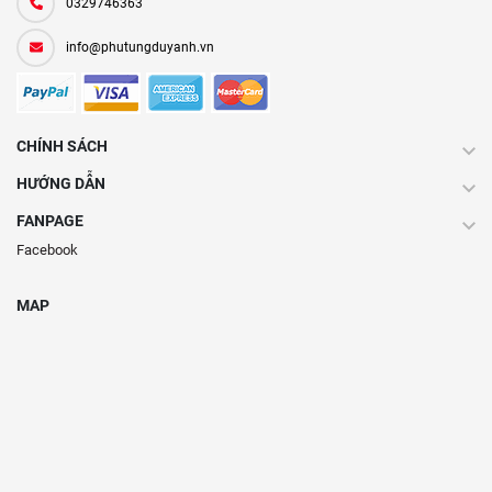
0329746363
info@phutungduyanh.vn
CHÍNH SÁCH
HƯỚNG DẪN
FANPAGE
Facebook
MAP