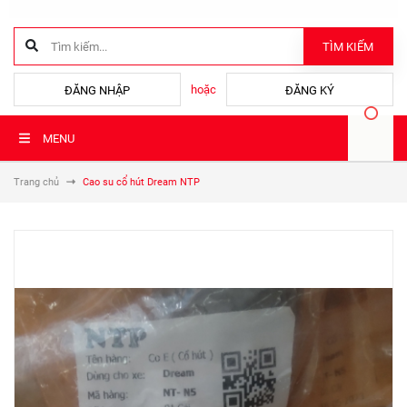
TÌM KIẾM
hoặc
ĐĂNG NHẬP
ĐĂNG KÝ
MENU
Trang chủ
Cao su cổ hút Dream NTP