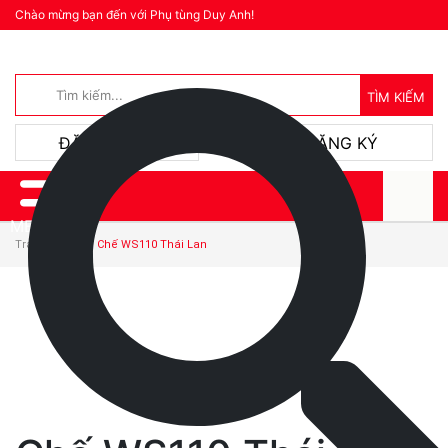
Chào mừng bạn đến với Phụ tùng Duy Anh!
Thanh toán
TÌM KIẾM
hoặc
ĐĂNG NHẬP
ĐĂNG KÝ
MENU
Trang chủ
Chế WS110 Thái Lan