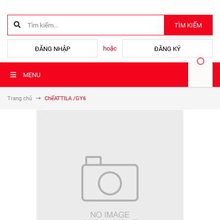
TÌM KIẾM
hoặc
ĐĂNG NHẬP
ĐĂNG KÝ
MENU
Trang chủ
ChếATTILA /GY6