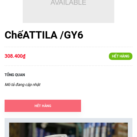
ChếATTILA /GY6
308.400₫
HẾT HÀNG
TỔNG QUAN
Mô tả đang cập nhật
HẾT HÀNG