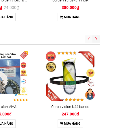
Công tắc tắt mở đèn VISION/W.A Thailan
Củ đề Taurus/Si Fi MK
0₫
24.000₫
380.000₫
UA HÀNG
MUA HÀNG
xích VIVA
Curoa vision K44 bando
Keo kh
5.000₫
247.000₫
UA HÀNG
MUA HÀNG