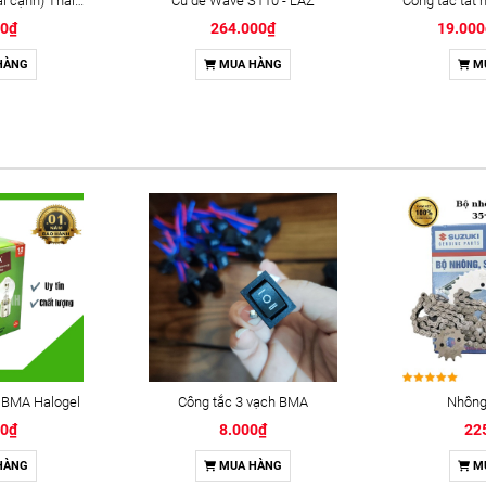
Khóa Wave @ (hai cạnh) Thái Lan (alpha 110)
Củ đề Wave S110 - LAZ
00₫
264.000₫
19.00
HÀNG
MUA HÀNG
M
 BMA Halogel
Công tắc 3 vạch BMA
Nhông 
00₫
8.000₫
22
HÀNG
MUA HÀNG
M