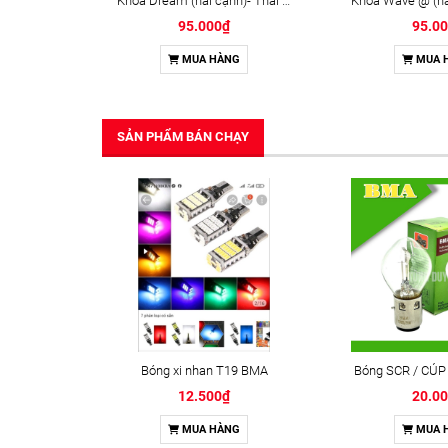
Khóa Dream (hai cạnh)- Thái Lan
95.000₫
95.0
MUA HÀNG
MUA 
SẢN PHẨM BÁN CHẠY
Bóng xi nhan T19 BMA
Bóng SCR / CÚP
12.500₫
20.0
MUA HÀNG
MUA 