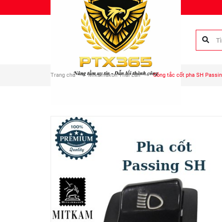
Chào mừng bạn đến với Phụ tùng Duy Anh!
Trang chủ
Mikamakon Thái Lan
Công tắc cốt pha SH Passi