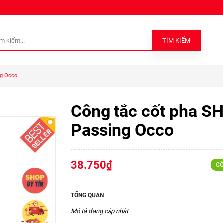
TÌM KIẾM
ng Occo
Công tắc cốt pha S
Passing Occo
38.750₫
CÒ
TỔNG QUAN
Mô tả đang cập nhật