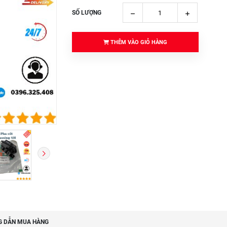
SỐ LƯỢNG
THÊM VÀO GIỎ HÀNG
 DẪN MUA HÀNG