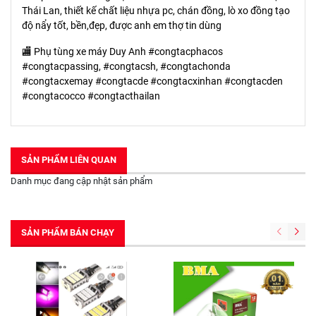
Thái Lan, thiết kế chất liệu nhựa pc, chán đồng, lò xo đồng tạo
độ nẩy tốt, bền,đẹp, được anh em thợ tin dùng
🏬 Phụ tùng xe máy Duy Anh #congtacphacos
#congtacpassing, #congtacsh, #congtachonda
#congtacxemay #congtacde #congtacxinhan #congtacden
#congtacocco #congtacthailan
SẢN PHẨM LIÊN QUAN
Danh mục đang cập nhật sản phẩm
SẢN PHẨM BÁN CHẠY