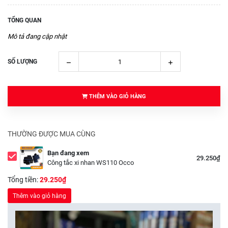
TỔNG QUAN
Mô tả đang cập nhật
SỐ LƯỢNG
THÊM VÀO GIỎ HÀNG
THƯỜNG ĐƯỢC MUA CÙNG
Bạn đang xem
29.250₫
Công tắc xi nhan WS110 Occo
Tổng tiền:
29.250₫
Thêm vào giỏ hàng