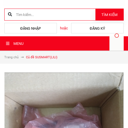
TÌM KIẾM
hoặc
ĐĂNG NHẬP
ĐĂNG KÝ
MENU
Trang chủ
Củ đề SUSMART(LILI)