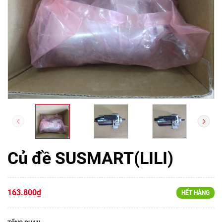
Củ đề SUSMART(LILI)
163.800₫
HẾT HÀNG