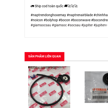
🚛 Ship cod toàn quốc 🚚🚀🚀🚀
#naptrendonghoxemay #naptrenairblade #chinhh
#noicon #bolyhop #bocon #boconwave #bocondre
#giamsocsau
#giamsoc
#socsau
#jupiter
#jupiterv
SẢN PHẨM LIÊN QUAN