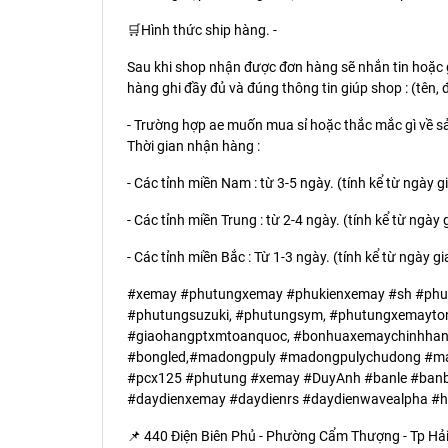
🛒Hình thức ship hàng. -
Sau khi shop nhận được đơn hàng sẽ nhắn tin hoặc 
hàng ghi đầy đủ và đúng thông tin giúp shop : (tên, 
- Trường hợp ae muốn mua sỉ hoặc thắc mắc gì về sả
Thời gian nhận hàng :
- Các tỉnh miền Nam : từ 3-5 ngày. (tính kể từ ngày 
- Các tỉnh miền Trung : từ 2-4 ngày. (tính kể từ ngày
- Các tỉnh miền Bắc : Từ 1-3 ngày. (tính kể từ ngày g
#xemay #phutungxemay #phukienxemay #sh #phu
#phutungsuzuki, #phutungsym, #phutungxemayton
#giaohangptxmtoanquoc, #bonhuaxemaychinhhang,
#bongled,#madongpuly #madongpulychudong #ma
#pcx125 #phutung #xemay #DuyAnh #banle #banbuon
#daydienxemay #daydienrs #daydienwavealpha #h
📌 440 Điện Biên Phủ - Phường Cẩm Thượng - Tp Hả