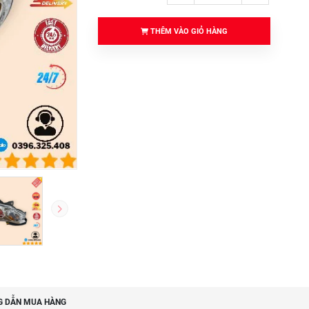
THÊM VÀO GIỎ HÀNG
 DẪN MUA HÀNG