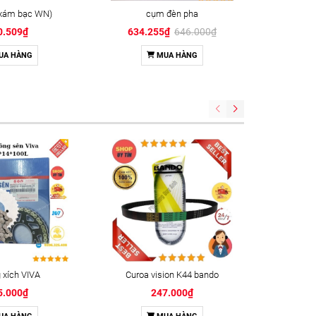
(xám bạc WN)
cụm đèn pha
0.509₫
634.255₫
646.000₫
UA HÀNG
MUA HÀNG
xích VIVA
Curoa vision K44 bando
Keo kh
5.000₫
247.000₫