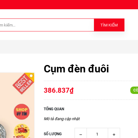
TÌM KIẾM
Cụm đèn đuôi
386.837₫
CÒ
TỔNG QUAN
Mô tả đang cập nhật
SỐ LƯỢNG