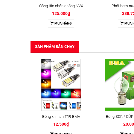
Công tắc chân chống NVX
Phớt bơm n
125.000₫
338.7
MUA HÀNG
MUA 
SẢN PHẨM BÁN CHẠY
Bóng xi nhan T19 BMA
Bóng SCR / CÚP
12.500₫
20.0