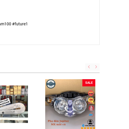
am100 #future1
SALE