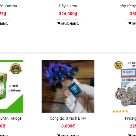
ước Yamha
Dây cu roa
hộp xích
27₫
324.000₫
35
HÀNG
MUA HÀNG
M
 BMA Halogel
Công tắc 3 vạch BMA
Nhông 
00₫
8.000₫
22