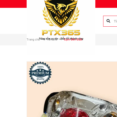
Chào mừng bạn đến với Phụ tùng Duy Anh!
Trang chủ
Yamaha
Cụm đèn đuôi