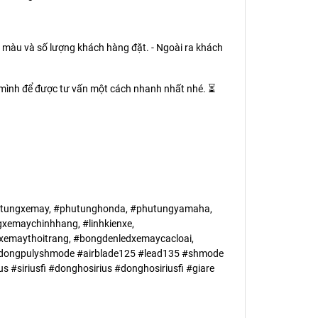
 màu và số lượng khách hàng đặt. - Ngoài ra khách
o mình để được tư vấn một cách nhanh nhất nhé. ⏳
tungxemay, #phutunghonda, #phutungyamaha,
xemaychinhhang, #linhkienxe,
emaythoitrang, #bongdenledxemaycacloai,
ongpulyshmode #airblade125 #lead135 #shmode
#siriusfi #donghosirius #donghosiriusfi #giare