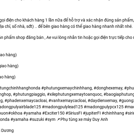
gọi điện cho khách hàng 1 lần nữa để hỗ trợ và xác nhận đúng sản phẩm,
địa chỉ, số nhà, sđt) .. để bên giao hàng có thể giao hàng nhanh nhất nhé.
n phẩm shop đăng bán , Ae vui lòng nhắn tin hoặc gọi điện trực tiếp ch
giao hàng)
 giao hàng)
iao hàng)
tungchinhhanghonda #phutungxemaychinhhang, #donghexemay, #phu
ghop, #phutungpiaggio, #xilephutungxemaytoanquoc, #baogiaphutung
 #phadenxemaycacloai, #vanhxemaycacloai, #daydienxemay, #guongx
dongpulyairblade125 #madongpulylead125 #madongpulypcx125 #mad
#okhoa #yamaha #Exciter150 #SiriusFI #jupiterFI #chinhhang #sirius 
onda #yamaha #suzuki #sym 📌Phụ tùng xe máy Duy Anh
i Dương