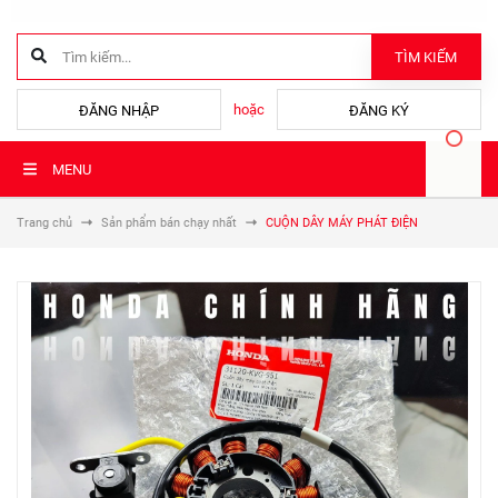
TÌM KIẾM
hoặc
ĐĂNG NHẬP
ĐĂNG KÝ
MENU
Trang chủ
Sản phẩm bán chạy nhất
CUỘN DÂY MÁY PHÁT ĐIỆN