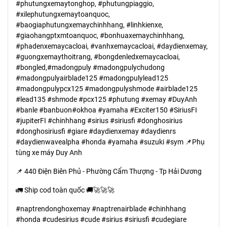
#phutungxemaytonghop, #phutungpiaggio,
#xilephutungxemaytoanquoc,
#baogiaphutungxemaychinhhang, #linhkienxe,
#giaohangptxmtoanquoc, #bonhuaxemaychinhhang,
#phadenxemaycacloai, #vanhxemaycacloai, #daydienxemay,
#guongxemaythoitrang, #bongdenledxemaycacloai,
#bongled,#madongpuly #madongpulychudong
#madongpulyairblade125 #madongpulylead125
#madongpulypcx125 #madongpulyshmode #airblade125
#lead135 #shmode #pcx125 #phutung #xemay #DuyAnh
#banle #banbuon#okhoa #yamaha #Exciter150 #SiriusFI
#jupiterFI #chinhhang #sirius #siriusfi #donghosirius
#donghosiriusfi #giare #daydienxemay #daydienrs
#daydienwavealpha #honda #yamaha #suzuki #sym 📌Phụ
tùng xe máy Duy Anh
📌 440 Điện Biên Phủ - Phường Cẩm Thượng - Tp Hải Dương
🚛 Ship cod toàn quốc 🚚🚀🚀🚀
#naptrendonghoxemay #naptrenairblade #chinhhang
#honda #cudesirius #cude #sirius #siriusfi #cudegiare