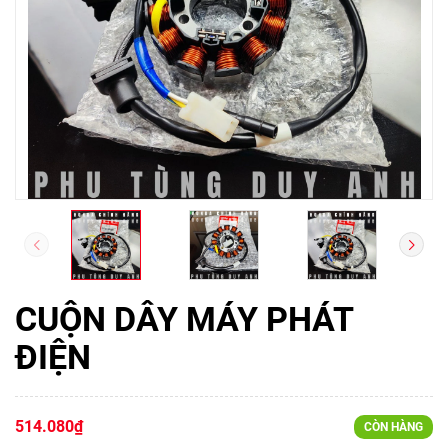
CUỘN DÂY MÁY PHÁT
ĐIỆN
514.080₫
CÒN HÀNG