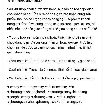
🛒Hình thức ship hàng. -
Sau khi shop nhận được đơn hàng sẽ nhắn tin hoặc gọi điện
cho khách hàng 1 lần nữa để hỗ trợ và xác nhận đúng sản
phẩm, màu và số lượng khách hàng đặt. - Ngoài ra khách
hàng ghi đầy đủ và đúng thông tin giúp shop : (tên, địa chỉ, số
nhà, sđt) .. để bên giao hàng có thể giao hàng nhanh nhất nhé.
- Trường hợp ae muốn mua sỉ hoặc thắc mắc gì về sản phẩm
shop đăng bán , Ae vui lòng nhắn tin hoặc gọi điện trực tiếp
cho mình để được tư vấn một cách nhanh nhất nhé. ⏳Thời
gian nhận hàng :
- Các tỉnh miền Nam : từ 3-5 ngày. (tính kể từ ngày giao hàng)
- Các tỉnh miền Trung : từ 2-4 ngày. (tính kể từ ngày giao hàng)
- Các tỉnh miền Bắc : Từ 1-3 ngày. (tính kể từ ngày giao hàng)
#xemay #phutungxemay #phukienxemay #sh
#phutungchinhhanghonda #phutungxemaychinhhang,
#donghexemay, #phutungxemay, #phutunghonda,
#phutungyamaha, #phutungsuzuki, #phutungsym,