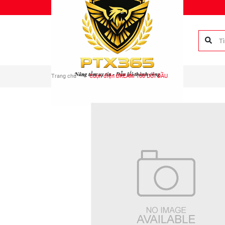
Chào mừng bạn đến với Phụ tùng Duy Anh!
Trang chủ
Cuộn điện DREAM 100 ĐỜI ĐẦU