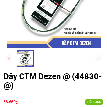
Dây CTM Dezen @ (44830-
@)
33.660₫
HẾT HÀNG