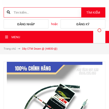
TÌM KIẾM
hoặc
ĐĂNG NHẬP
ĐĂNG KÝ
MENU
Trang chủ
Dây CTM Dezen @ (44830-@)