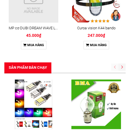
MP cơ DUBI DREAM WAVE LÒ XO THẲNG HỘP CAM
Curoa vision K44 bando
45.000₫
247.000₫
MUA HÀNG
MUA HÀNG
SẢN PHẨM BÁN CHẠY