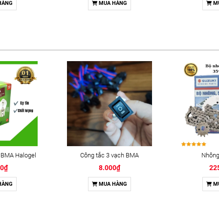
HÀNG
MUA HÀNG
M
 BMA Halogel
Công tắc 3 vạch BMA
Nhông 
00₫
8.000₫
22
HÀNG
MUA HÀNG
M