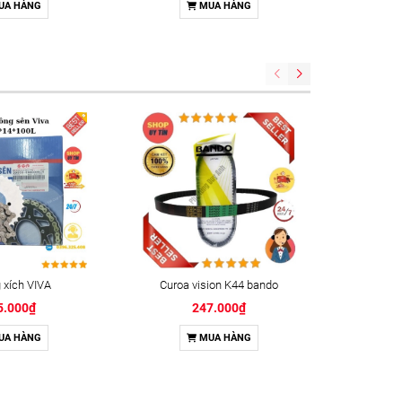
UA HÀNG
MUA HÀNG
xích VIVA
Curoa vision K44 bando
Keo kh
5.000₫
247.000₫
UA HÀNG
MUA HÀNG