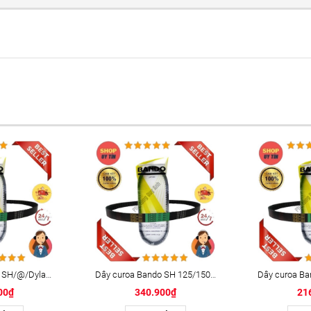
Dây curoa Bando SH/@/Dyland (V906-22.5-30)
Dây curoa Bando SH 125/150 New 2013 (V916.5-23-30)
00₫
340.900₫
21