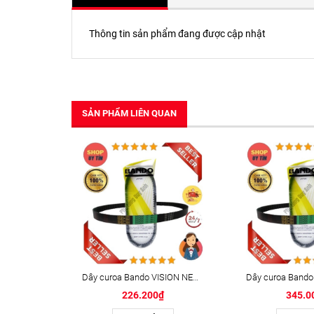
Thông tin sản phẩm đang được cập nhật
SẢN PHẨM LIÊN QUAN
Dây curoa Bando VISION NEW 110i (K44) (V799-19.5-30)
226.200₫
345.0