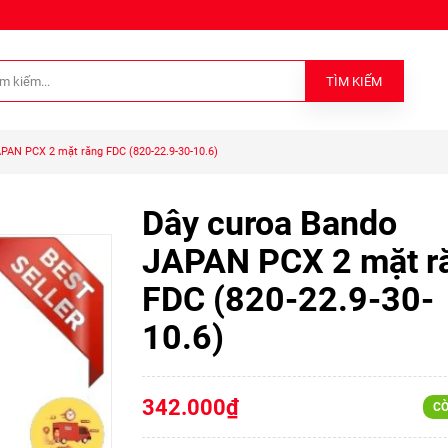
TÌM KIẾM
PAN PCX 2 mặt răng FDC (820-22.9-30-10.6)
Dây curoa Bando
JAPAN PCX 2 mặt r
FDC (820-22.9-30-
10.6)
342.000₫
CÒ