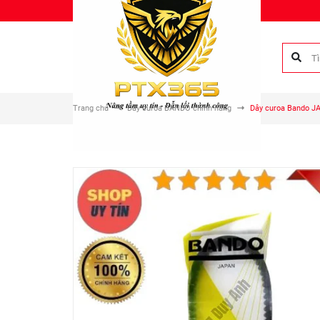
Chào mừng bạn đến với Phụ tùng Duy Anh!
Trang chủ
Dây curoa BANDO chính hãng
Dây curoa Bando JA