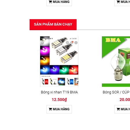
MUA HÀNG
MUA 
SẢN PHẨM BÁN CHẠY
Bóng xi nhan T19 BMA
Bóng SCR / CÚP
12.500₫
20.0
MUA HÀNG
MUA 