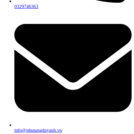
0329746363
info@phutungduyanh.vn