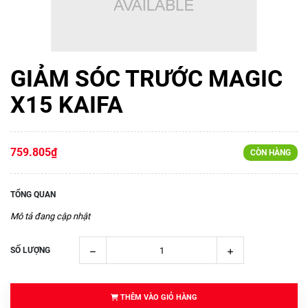
GIẢM SÓC TRƯỚC MAGIC
X15 KAIFA
759.805₫
CÒN HÀNG
TỔNG QUAN
Mô tả đang cập nhật
SỐ LƯỢNG
THÊM VÀO GIỎ HÀNG