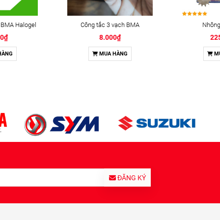
 BMA Halogel
Công tắc 3 vạch BMA
Nhông 
00₫
8.000₫
22
HÀNG
MUA HÀNG
M
ĐĂNG KÝ