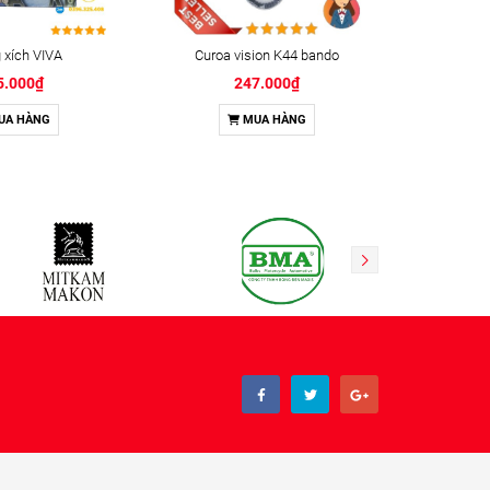
xích VIVA
Curoa vision K44 bando
Keo kh
5.000₫
247.000₫
UA HÀNG
MUA HÀNG