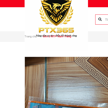
Chào mừng bạn đến với Phụ tùng Duy Anh!
Trang chủ
Gim 3 NTP- Nam Trang