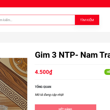
TÌM KIẾM
Gim 3 NTP- Nam Tr
4.500₫
H
TỔNG QUAN
Mô tả đang cập nhật
HẾT HÀNG