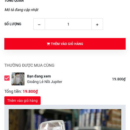
TỔNG QUAN
Mô tả đang cập nhật
SỐ LƯỢNG
THÊM VÀO GIỎ HÀNG
THƯỜNG ĐƯỢC MUA CÙNG
Bạn đang xem
19.800₫
Gioăng Lẻ Nồi Jupiter
Tổng tiền:
19.800₫
Thêm vào giỏ hàng