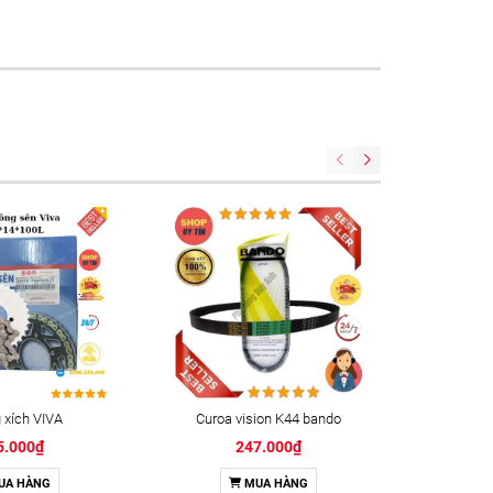
xích VIVA
Curoa vision K44 bando
Keo kh
5.000₫
247.000₫
UA HÀNG
MUA HÀNG