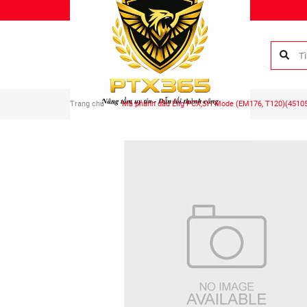
Chào mừng bạn đến với Phụ tùng Duy Anh!
Trang chủ
Má phanh dầu Elig PCX,SH Mode (EM176, T120)(45105