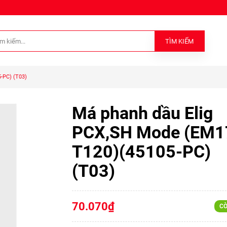
TÌM KIẾM
-PC) (T03)
Má phanh dầu Elig
PCX,SH Mode (EM1
T120)(45105-PC)
(T03)
70.070₫
CÒ