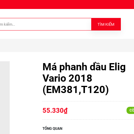
TÌM KIẾM
Má phanh dầu Elig
Vario 2018
(EM381,T120)
55.330₫
CÒ
TỔNG QUAN