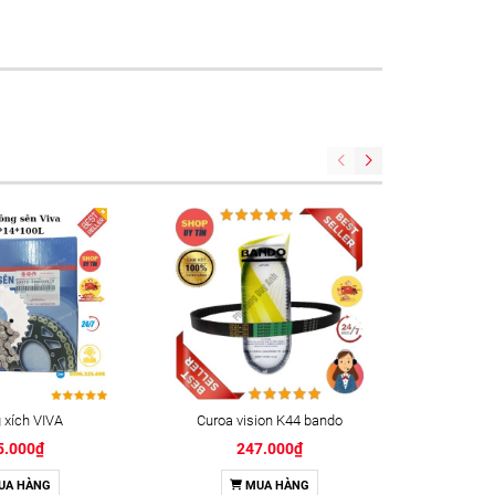
xích VIVA
Curoa vision K44 bando
Keo kh
5.000₫
247.000₫
UA HÀNG
MUA HÀNG