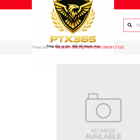
Chào mừng bạn đến với Phụ tùng Duy Anh!
Trang chủ
Má phanh dầu Elig Vario 2018 (EM381,T120)