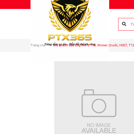
Chào mừng bạn đến với Phụ tùng Duy Anh!
Trang chủ
Má phanh dầu Elig WA S 110, Winner (trước, H007, T1