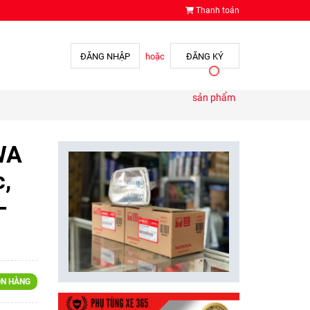
Thanh toán
ĐĂNG NHẬP
hoặc
ĐĂNG KÝ
sản phẩm
WA
c,
-
N HÀNG