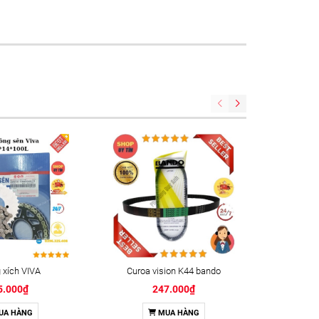
xích VIVA
Curoa vision K44 bando
Keo kh
5.000₫
247.000₫
UA HÀNG
MUA HÀNG