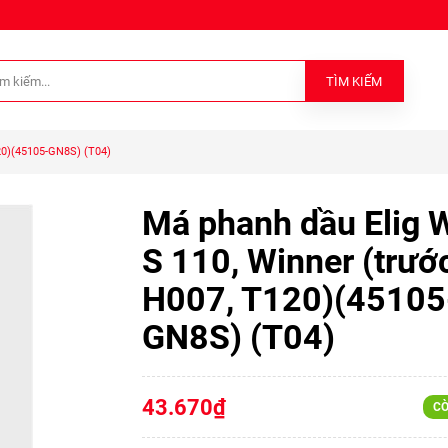
TÌM KIẾM
20)(45105-GN8S) (T04)
Má phanh dầu Elig 
S 110, Winner (trướ
H007, T120)(45105
GN8S) (T04)
43.670₫
CÒ