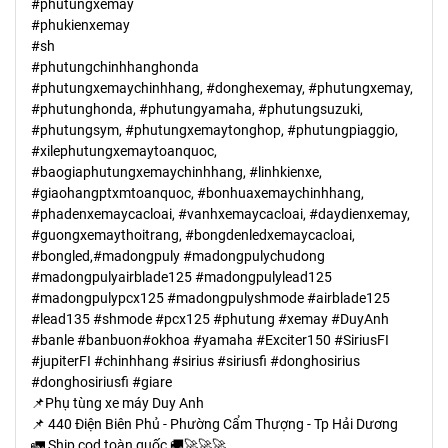
#phutungxemay
#phukienxemay
#sh
#phutungchinhhanghonda
#phutungxemaychinhhang, #donghexemay, #phutungxemay,
#phutunghonda, #phutungyamaha, #phutungsuzuki,
#phutungsym, #phutungxemaytonghop, #phutungpiaggio,
#xilephutungxemaytoanquoc,
#baogiaphutungxemaychinhhang, #linhkienxe,
#giaohangptxmtoanquoc, #bonhuaxemaychinhhang,
#phadenxemaycacloai, #vanhxemaycacloai, #daydienxemay,
#guongxemaythoitrang, #bongdenledxemaycacloai,
#bongled,#madongpuly #madongpulychudong
#madongpulyairblade125 #madongpulylead125
#madongpulypcx125 #madongpulyshmode #airblade125
#lead135 #shmode #pcx125 #phutung #xemay #DuyAnh
#banle #banbuon#okhoa #yamaha #Exciter150 #SiriusFI
#jupiterFI #chinhhang #sirius #siriusfi #donghosirius
#donghosiriusfi #giare
📌Phụ tùng xe máy Duy Anh
📌 440 Điện Biên Phủ - Phường Cẩm Thượng - Tp Hải Dương
🚛 Ship cod toàn quốc 🚚🚀🚀🚀