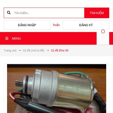
TÌM KIẾM
hoặc
ĐĂNG NHẬP
ĐĂNG KÝ
MENU
Trang chủ
Củ đề (mô tơ đề)
Củ đề Elite 50