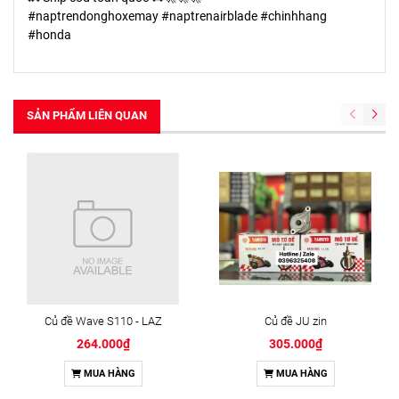
#naptrendonghoxemay #naptrenairblade #chinhhang
#honda
SẢN PHẨM LIÊN QUAN
Củ đề Wave S110 - LAZ
Củ đề JU zin
264.000₫
305.000₫
MUA HÀNG
MUA HÀNG