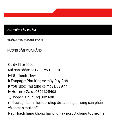
CHI TIẾT SẢN PHẨM
THÔNG TIN THANH TOÁN
HƯỚNG DẪN MUA HÀNG
Củ đề Elite 50cc
Mã sản phẩm : 31200-VV1-0000
▶️FB: Thanh Thủy
▶️Fanpage: Phụ tùng xe máy Duy Anh
▶️YouTube: Phụ tùng xe máy Duy Anh
▶️ Hotline / Zalo : 0396325408
🛒Shopee: Phụ tùng Duy Anh
👉Các bạn bấm theo dõi shop để cập nhật những sản phẩm
và combo mới nhất.
Nếu khách hàng không hài lòng hãy nói với chúng tôi, nếu hài