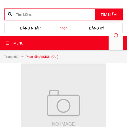
TÌM KIẾM
hoặc
ĐĂNG NHẬP
ĐĂNG KÝ
MENU
Trang chủ
Phao xăngVISION (CŨ )