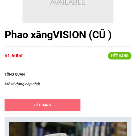
Phao xăngVISION (CŨ )
51.600₫
HẾT HÀNG
TỔNG QUAN
Mô tả đang cập nhật
HẾT HÀNG