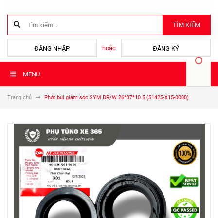
TÌM KIẾM
hoặc
ĐĂNG NHẬP
ĐĂNG KÝ
MENU
Trang chủ
Phớt bụi giảm sóc SYM DR/W 26*37*10.5 (51425-X15-0000)