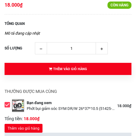
18.000₫
CÒN HÀNG
TỔNG QUAN
Mô tả đang cập nhật
SỐ LƯỢNG
THÊM VÀO GIỎ HÀNG
THƯỜNG ĐƯỢC MUA CÙNG
Bạn đang xem
18.000₫
Phớt bụi giảm sóc SYM DR/W 26*37*10.5 (51425-X15-0000)
Tổng tiền:
18.000₫
Thêm vào giỏ hàng