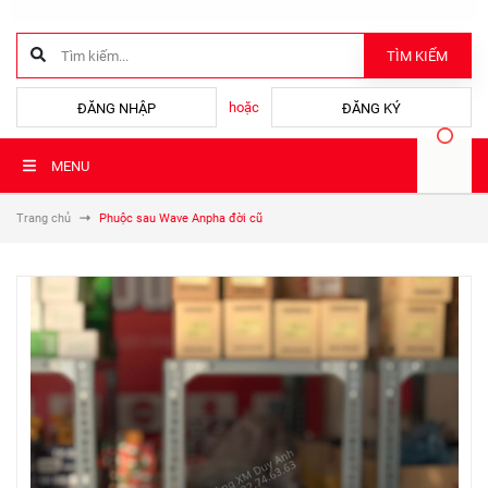
TÌM KIẾM
hoặc
ĐĂNG NHẬP
ĐĂNG KÝ
MENU
Trang chủ
Phuộc sau Wave Anpha đời cũ