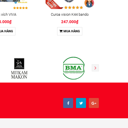
xích VIVA
Curoa vision K44 bando
Keo kh
5.000₫
247.000₫
UA HÀNG
MUA HÀNG