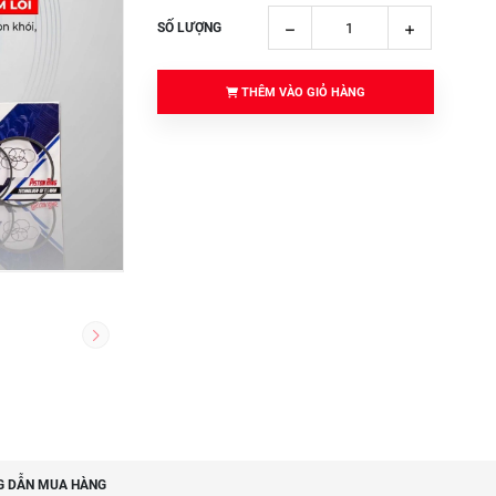
SỐ LƯỢNG
THÊM VÀO GIỎ HÀNG
 DẪN MUA HÀNG