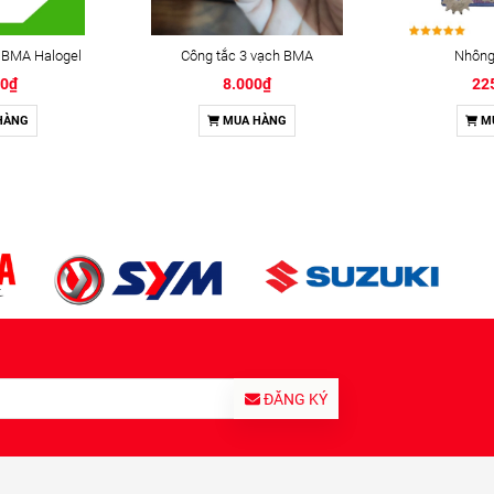
 BMA Halogel
Công tắc 3 vạch BMA
Nhông 
00₫
8.000₫
22
HÀNG
MUA HÀNG
M
ĐĂNG KÝ