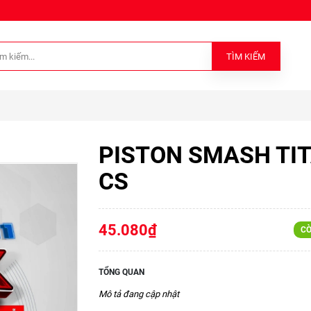
TÌM KIẾM
PISTON SMASH TI
CS
45.080₫
CÒ
TỔNG QUAN
Mô tả đang cập nhật