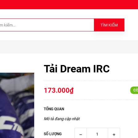
TÌM KIẾM
Tải Dream IRC
173.000₫
CÒ
TỔNG QUAN
Mô tả đang cập nhật
SỐ LƯỢNG