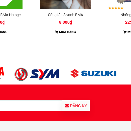
 BMA Halogel
Công tắc 3 vạch BMA
Nhông 
00₫
8.000₫
22
HÀNG
MUA HÀNG
M
ĐĂNG KÝ