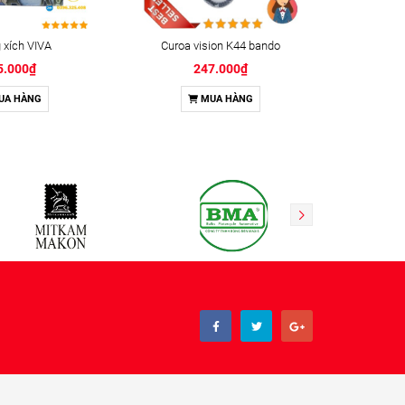
xích VIVA
Curoa vision K44 bando
Keo kh
5.000₫
247.000₫
UA HÀNG
MUA HÀNG