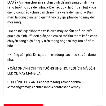
LƯU Ý - Anh em chuyển sài điện bình để ánh sáng ổn định và
tăng tuổi thọ của đèn nha. + Điện ắc quy : là Chỉ cần bật khóa
điện / công tắc - chưa cần đề nổ máy xe là đèn sáng. + Điện
máy: là dòng điện tăng giảm theo tay ga, phải đề nổ máy đèn
mới sáng.
- Do đó nếu vị trí lắp trên xe là điện máy ae cần phải chuyển
qua điện bình ,rất đơn giản,anh em có thể tìm tham khảo cách
chuyển sang điện ắc quy trên mạng hoặc ra thợ làm để đảm
bảo.
* Không cần phải lên sạc, anh em dùng sạc theo xe vẫn được
nha.
♥️ CẢM ƠN ANH CHỊ TIN TƯỞNG ỦNG HỘ. * LỢI ÍCH MÀ ĐÈN
LED XE MÁY MANG LẠI.
PHỤ TÙNG DUY ANH #bongtrosang #trosangbma
#trosangxemay #dentrosang #dentrosangxemay