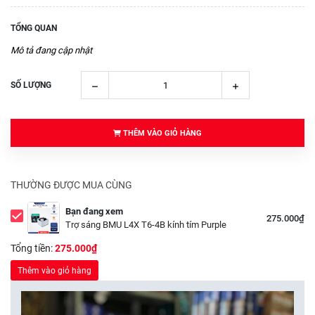
TỔNG QUAN
Mô tả đang cập nhật
SỐ LƯỢNG
THÊM VÀO GIỎ HÀNG
THƯỜNG ĐƯỢC MUA CÙNG
Bạn đang xem
275.000₫
Trợ sáng BMU L4X T6-4B kính tím Purple
Tổng tiền:
275.000₫
Thêm vào giỏ hàng