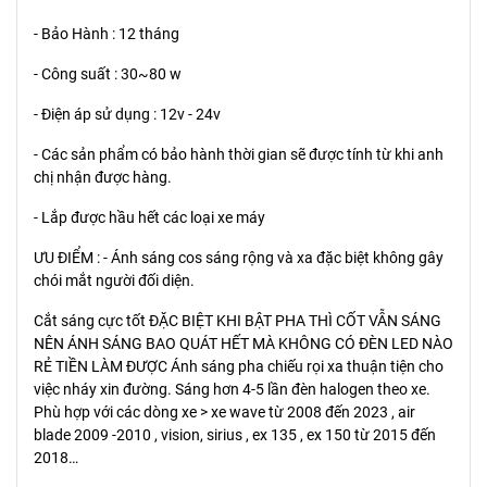
- Bảo Hành : 12 tháng
- Công suất : 30~80 w
- Điện áp sử dụng : 12v - 24v
- Các sản phẩm có bảo hành thời gian sẽ được tính từ khi anh
chị nhận được hàng.
- Lắp được hầu hết các loại xe máy
ƯU ĐIỂM : - Ánh sáng cos sáng rộng và xa đặc biệt không gây
chói mắt người đối diện.
Cắt sáng cực tốt ĐẶC BIỆT KHI BẬT PHA THÌ CỐT VẪN SÁNG
NÊN ÁNH SÁNG BAO QUÁT HẾT MÀ KHÔNG CÓ ĐÈN LED NÀO
RẺ TIỀN LÀM ĐƯỢC Ánh sáng pha chiếu rọi xa thuận tiện cho
việc nháy xin đường. Sáng hơn 4-5 lần đèn halogen theo xe.
Phù hợp với các dòng xe > xe wave từ 2008 đến 2023 , air
blade 2009 -2010 , vision, sirius , ex 135 , ex 150 từ 2015 đến
2018…