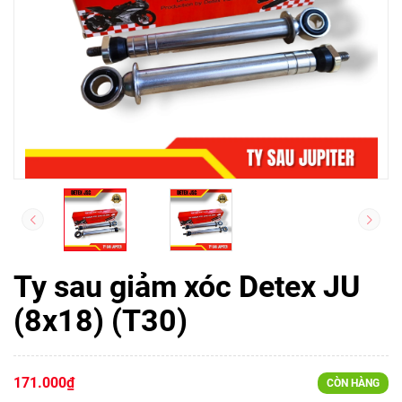
Ty sau giảm xóc Detex JU
(8x18) (T30)
171.000₫
CÒN HÀNG