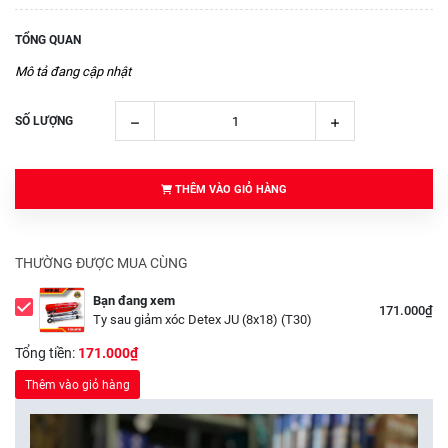
TỔNG QUAN
Mô tả đang cập nhật
SỐ LƯỢNG
THÊM VÀO GIỎ HÀNG
THƯỜNG ĐƯỢC MUA CÙNG
Bạn đang xem
171.000₫
Ty sau giảm xóc Detex JU (8x18) (T30)
Tổng tiền:
171.000₫
Thêm vào giỏ hàng