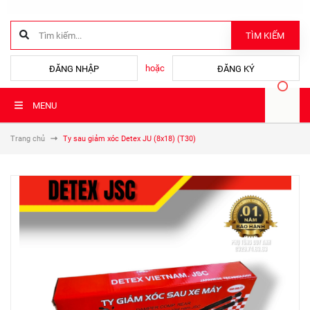
TÌM KIẾM
hoặc
ĐĂNG NHẬP
ĐĂNG KÝ
MENU
Trang chủ
Ty sau giảm xóc Detex JU (8x18) (T30)