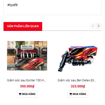
#tysif8
SẢN PHẨM LIÊN QUAN
Giảm sóc sau Exciter 150 màu bạc
Giảm xóc sau đen Detex EXCITER 135
550.000₫
323.000₫
MUA HÀNG
MUA HÀNG