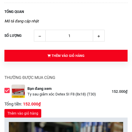
TỔNG QUAN
Mô tả đang cập nhật
SỐ LƯỢNG
THÊM VÀO GIỎ HÀNG
THƯỜNG ĐƯỢC MUA CÙNG
Bạn đang xem
152.000₫
Ty sau giảm xóc Detex SI F8 (8x18) (T30)
Tổng tiền:
152.000₫
Thêm vào giỏ hàng