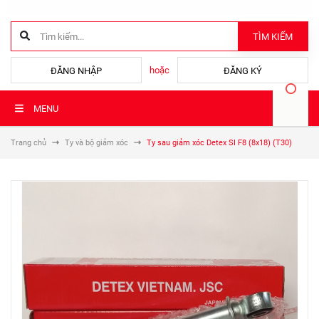
TÌM KIẾM
hoặc
ĐĂNG NHẬP
ĐĂNG KÝ
MENU
Trang chủ
Ty và bộ giảm xóc
Ty sau giảm xóc Detex SI F8 (8x18) (T30)