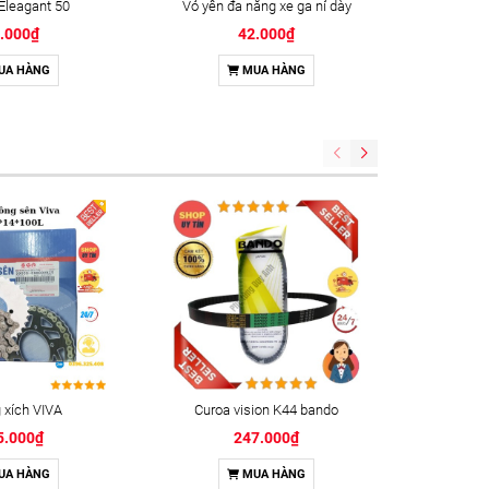
Eleagant 50
Vỏ yên đa năng xe ga nỉ dày
Vỏ yên x
.000₫
42.000₫
UA HÀNG
MUA HÀNG
xích VIVA
Curoa vision K44 bando
Keo kh
5.000₫
247.000₫
UA HÀNG
MUA HÀNG