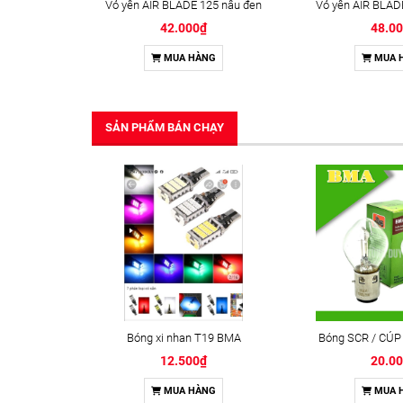
Vỏ yên AIR BLADE 125 nâu đen
42.000₫
48.0
MUA HÀNG
MUA 
SẢN PHẨM BÁN CHẠY
Bóng xi nhan T19 BMA
Bóng SCR / CÚP
12.500₫
20.0
MUA HÀNG
MUA 