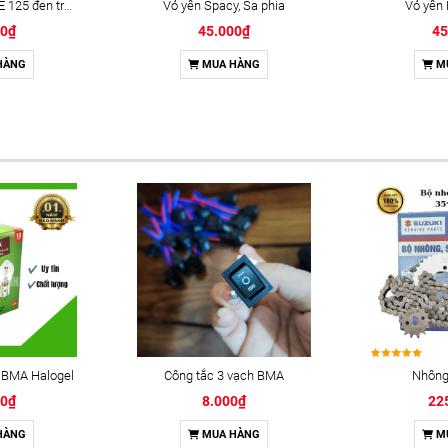
Vỏ yên AIR BLADE 125 đen trắng bạc
Vỏ yên Spacy, Sa phia
Vỏ yên 
00₫
45.000₫
45
HÀNG
MUA HÀNG
M
 BMA Halogel
Công tắc 3 vạch BMA
Nhông 
00₫
8.000₫
22
HÀNG
MUA HÀNG
M