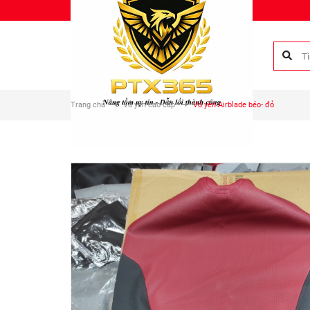
Chào mừng bạn đến với Phụ tùng Duy Anh!
Trang chủ
Vỏ yên cao cấp
Vỏ yên Airblade béo- đỏ