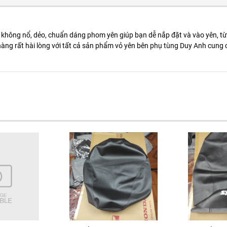
 nì, không nổ, dẻo, chuẩn dáng phom yên giúp bạn dễ nắp đặt và vào yên, 
àng rất hài lòng với tất cả sản phẩm vỏ yên bên phụ tùng Duy Anh cung 