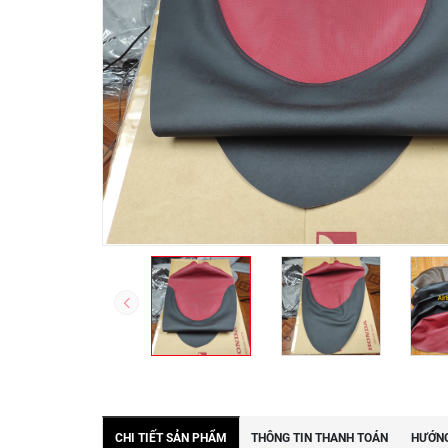
CHI TIẾT SẢN PHẨM
THÔNG TIN THANH TOÁN
HƯỚNG