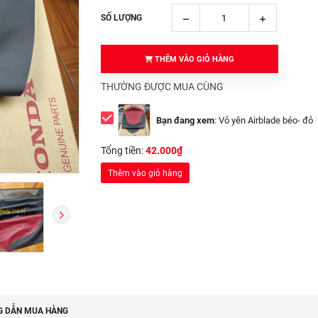
SỐ LƯỢNG
THÊM VÀO GIỎ HÀNG
THƯỜNG ĐƯỢC MUA CÙNG
Bạn đang xem
:
Vỏ yên Airblade béo- đỏ
Tổng tiền:
42.000₫
Thêm vào giỏ hàng
 DẪN MUA HÀNG