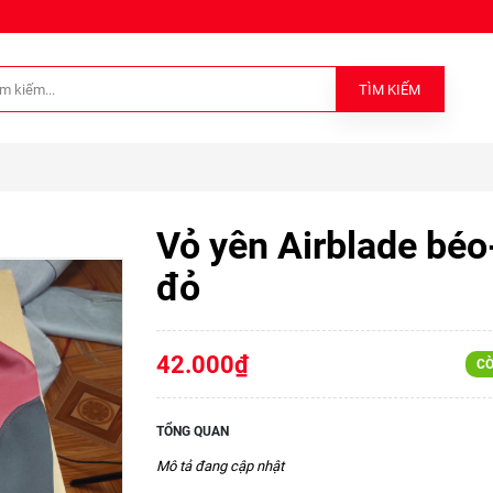
TÌM KIẾM
Vỏ yên Airblade béo
đỏ
42.000₫
CÒ
TỔNG QUAN
Mô tả đang cập nhật