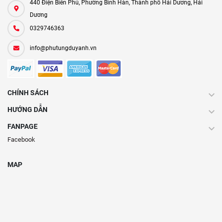
440 Điện Biên Phủ, Phường Bình Hàn, Thành phố Hải Dương, Hải
Dương
0329746363
info@phutungduyanh.vn
CHÍNH SÁCH
HƯỚNG DẪN
FANPAGE
Facebook
MAP