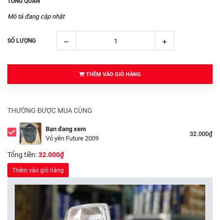
TỔNG QUAN
Mô tả đang cập nhật
SỐ LƯỢNG
THÊM VÀO GIỎ HÀNG
THƯỜNG ĐƯỢC MUA CÙNG
Bạn đang xem
32.000₫
Vỏ yên Future 2009
Tổng tiền:
32.000₫
Thêm vào giỏ hàng