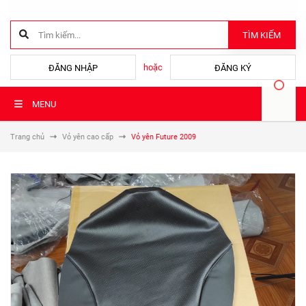
TÌM KIẾM
hoặc
ĐĂNG NHẬP
ĐĂNG KÝ
MENU
Trang chủ
Vỏ yên cao cấp
Vỏ yên Future 2009