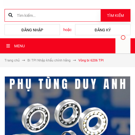
TÌM KIẾM
hoặc
ĐĂNG NHẬP
ĐĂNG KÝ
MENU
Trang chủ
Bi TPI Nhập khẩu chính hãng
Vòng bi 6206 TPI