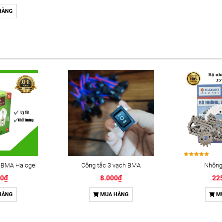
HÀNG
 BMA Halogel
Công tắc 3 vạch BMA
Nhông 
00₫
8.000₫
22
HÀNG
MUA HÀNG
M