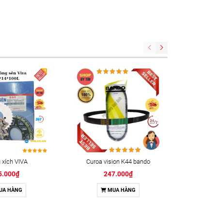
xích VIVA
Curoa vision K44 bando
Keo kh
5.000₫
247.000₫
UA HÀNG
MUA HÀNG