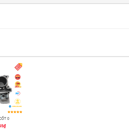
CỐT 0
55₫