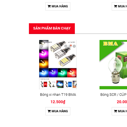
MUA HÀNG
MUA 
SẢN PHẨM BÁN CHẠY
Bóng xi nhan T19 BMA
Bóng SCR / CÚP
12.500₫
20.0
MUA HÀNG
MUA 