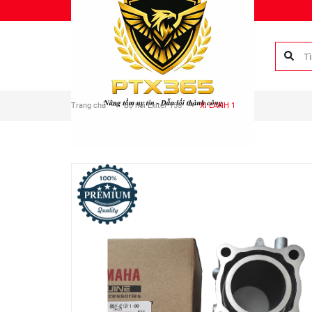
Chào mừng bạn đến với Phụ tùng Duy Anh!
Trang chủ
Bộ hơi Exiter 155
XI LANH 1