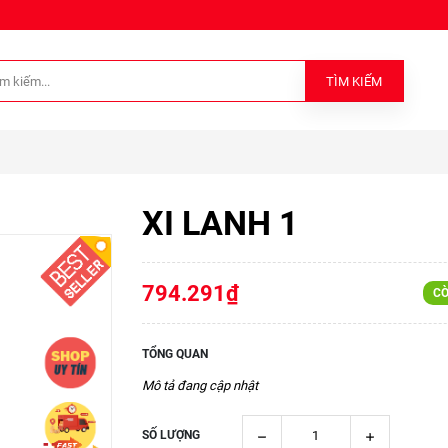
TÌM KIẾM
XI LANH 1
794.291₫
CÒ
TỔNG QUAN
Mô tả đang cập nhật
SỐ LƯỢNG