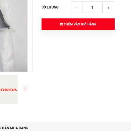
SỐ LƯỢNG
THÊM VÀO GIỎ HÀNG
 DẪN MUA HÀNG