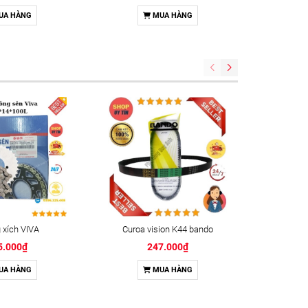
UA HÀNG
MUA HÀNG
xích VIVA
Curoa vision K44 bando
Keo kh
5.000₫
247.000₫
UA HÀNG
MUA HÀNG