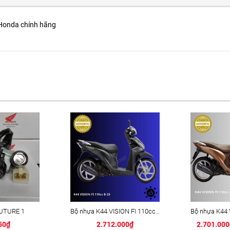
Honda chính hãng
FUTURE 1
Bộ nhựa K44 VISION FI 110cc B-25 đen sần
50₫
2.712.000₫
2.701.00