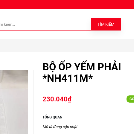
TÌM KIẾM
BỘ ỐP YẾM PHẢI
*NH411M*
230.040₫
CÒ
TỔNG QUAN
Mô tả đang cập nhật