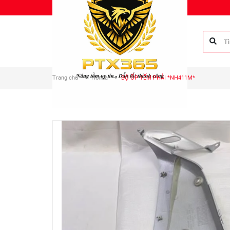
Chào mừng bạn đến với Phụ tùng Duy Anh!
Trang chủ
Honda
BỘ ỐP YẾM PHẢI *NH411M*