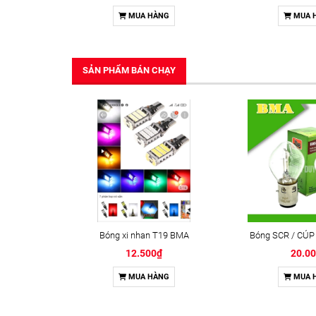
MUA HÀNG
MUA 
SẢN PHẨM BÁN CHẠY
Bóng xi nhan T19 BMA
Bóng SCR / CÚP
12.500₫
20.0
MUA HÀNG
MUA 