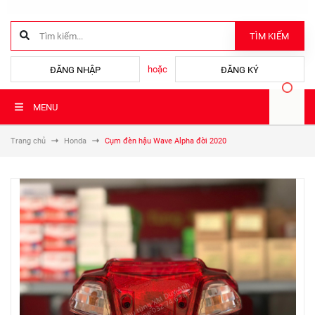
TÌM KIẾM
hoặc
ĐĂNG NHẬP
ĐĂNG KÝ
MENU
Trang chủ
Honda
Cụm đèn hậu Wave Alpha đời 2020