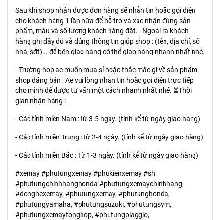
Sau khi shop nhận được đơn hàng sẽ nhắn tin hoặc gọi điện
cho khách hàng 1 lần nữa để hỗ trợ và xác nhận đúng sản
phẩm, màu và số lượng khách hàng đặt. - Ngoài ra khách
hàng ghi đầy đủ và đúng thông tin giúp shop : (tên, địa chỉ, số
nhà, sđt) .. để bên giao hàng có thể giao hàng nhanh nhất nhé.
- Trường hợp ae muốn mua sỉ hoặc thắc mắc gì về sản phẩm
shop đăng bán , Ae vui lòng nhắn tin hoặc gọi điện trực tiếp
cho mình để được tư vấn một cách nhanh nhất nhé. ⏳Thời
gian nhận hàng :
- Các tỉnh miền Nam : từ 3-5 ngày. (tính kể từ ngày giao hàng)
- Các tỉnh miền Trung : từ 2-4 ngày. (tính kể từ ngày giao hàng)
- Các tỉnh miền Bắc : Từ 1-3 ngày. (tính kể từ ngày giao hàng)
#xemay #phutungxemay #phukienxemay #sh
#phutungchinhhanghonda #phutungxemaychinhhang,
#donghexemay, #phutungxemay, #phutunghonda,
#phutungyamaha, #phutungsuzuki, #phutungsym,
#phutungxemaytonghop, #phutungpiaggio,