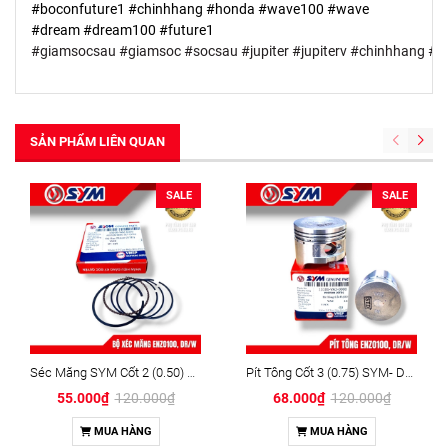
#boconfuture1 #chinhhang #honda #wave100 #wave
#dream #dream100 #future1
#giamsocsau
#giamsoc
#socsau
#jupiter
#jupiterv
#chinhhang
#y
SẢN PHẨM LIÊN QUAN
SALE
SALE
Séc Măng SYM Cốt 2 (0.50) Angle 100 SYM - DR/WAVE
Pít Tông Cốt 3 (0.75) SYM- DR/W
55.000₫
120.000₫
68.000₫
120.000₫
MUA HÀNG
MUA HÀNG