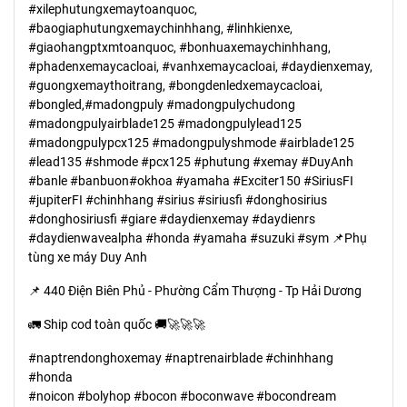
#xilephutungxemaytoanquoc,
#baogiaphutungxemaychinhhang, #linhkienxe,
#giaohangptxmtoanquoc, #bonhuaxemaychinhhang,
#phadenxemaycacloai, #vanhxemaycacloai, #daydienxemay,
#guongxemaythoitrang, #bongdenledxemaycacloai,
#bongled,#madongpuly #madongpulychudong
#madongpulyairblade125 #madongpulylead125
#madongpulypcx125 #madongpulyshmode #airblade125
#lead135 #shmode #pcx125 #phutung #xemay #DuyAnh
#banle #banbuon#okhoa #yamaha #Exciter150 #SiriusFI
#jupiterFI #chinhhang #sirius #siriusfi #donghosirius
#donghosiriusfi #giare #daydienxemay #daydienrs
#daydienwavealpha #honda #yamaha #suzuki #sym 📌Phụ
tùng xe máy Duy Anh
📌 440 Điện Biên Phủ - Phường Cẩm Thượng - Tp Hải Dương
🚛 Ship cod toàn quốc 🚚🚀🚀🚀
#naptrendonghoxemay #naptrenairblade #chinhhang
#honda
#noicon #bolyhop #bocon #boconwave #bocondream