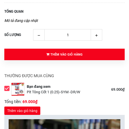
TỔNG QUAN
Mô tả đang cập nhật
SỐ LƯỢNG
THÊM VÀO GIỎ HÀNG
THƯỜNG ĐƯỢC MUA CÙNG
Bạn đang xem
69.000₫
Pít Tông Cốt 1 (0.25)-SYM -DR/W
Tổng tiền:
69.000₫
Thêm vào giỏ hàng