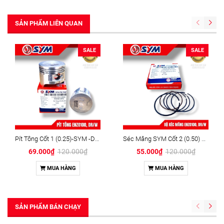
SẢN PHẨM LIÊN QUAN
SALE
SALE
Pít Tông Cốt 1 (0.25)-SYM -DR/W
Séc Măng SYM Cốt 2 (0.50) Angle 100 SYM - DR/WAVE
69.000₫
120.000₫
55.000₫
120.000₫
MUA HÀNG
MUA HÀNG
SẢN PHẨM BÁN CHẠY