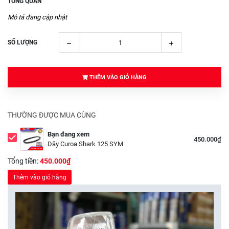
TỔNG QUAN
Mô tả đang cập nhật
SỐ LƯỢNG
THÊM VÀO GIỎ HÀNG
THƯỜNG ĐƯỢC MUA CÙNG
Bạn đang xem
450.000₫
Dây Curoa Shark 125 SYM
Tổng tiền:
450.000₫
Thêm vào giỏ hàng