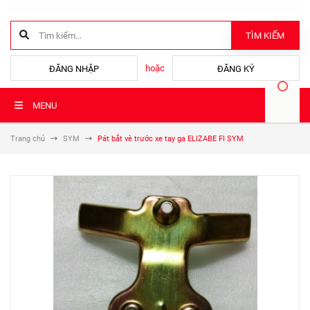
TÌM KIẾM
hoặc
ĐĂNG NHẬP
ĐĂNG KÝ
MENU
Trang chủ
SYM
Pát bắt vè trước xe tay ga ELIZABE FI SYM