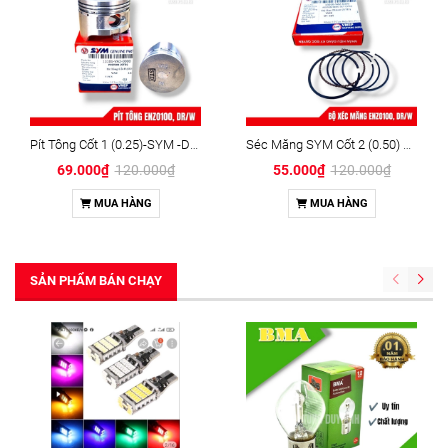
Pít Tông Cốt 1 (0.25)-SYM -DR/W
Séc Măng SYM Cốt 2 (0.50) Angle 100 SYM - DR/WAVE
69.000₫
120.000₫
55.000₫
120.000₫
MUA HÀNG
MUA HÀNG
SẢN PHẨM BÁN CHẠY